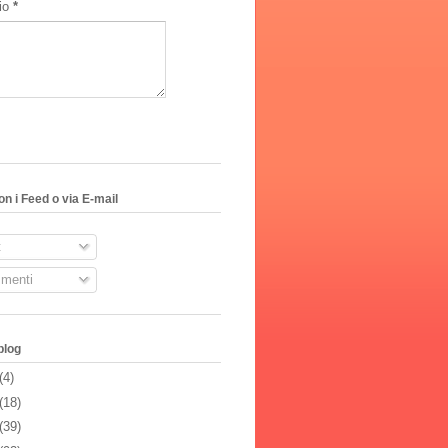
io
*
on i Feed o via E-mail
t
menti
blog
(4)
(18)
(39)