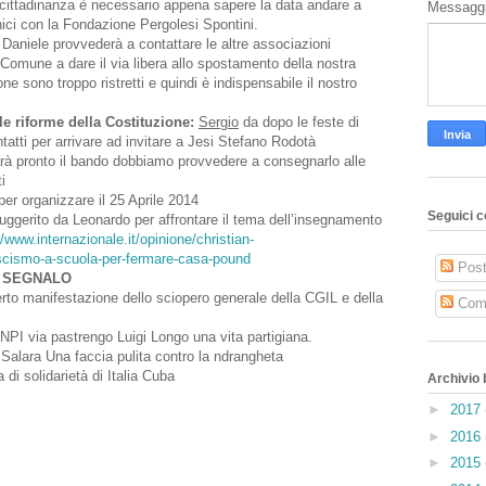
a cittadinanza è necessario appena sapere la data andare a
Messagg
ici con la Fondazione Pergolesi Spontini.
Daniele provvederà a contattare le altre associazioni
 Comune a dare il via libera allo spostamento della nostra
ne sono troppo ristretti e quindi è indispensabile il nostro
e riforme della Costituzione:
Sergio
da dopo le feste di
ontatti per arrivare ad invitare a Jesi Stefano Rodotà
à pronto il bando dobbiamo provvedere a consegnarlo alle
i
per organizzare il 25 Aprile 2014
Seguici c
uggerito da Leonardo per affrontare il tema
dell’insegnamento
//www.internazionale.it/opinione/christian-
ascismo-a-scuola-per-fermare-casa-pound
Pos
I SEGNALO
rto manifestazione dello sciopero generale della CGIL e della
Com
PI via pastrengo Luigi Longo una vita partigiana.
Salara Una faccia pulita contro la ndrangheta
di solidarietà di Italia Cuba
Archivio 
►
2017
►
2016
►
2015