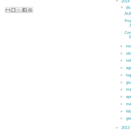
▼
2014
▼
di
AU
Pro
J
Con
0
►
no
►
ot
►
se
►
ag
►
lug
►
gi
►
ma
►
ap
►
ma
►
fe
►
ge
►
2013