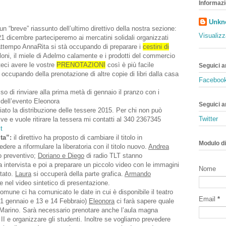
Informazi
Unkn
un “breve” riassunto dell’ultimo direttivo della nostra sezione:
Visualizz
21 dicembre parteciperemo ai mercatini solidali organizzati
rattempo AnnaRita si stà occupando di preparare i
cestini di
loni, il miele di Adelmo calamente e i prodotti del commercio
teci avere le vostre
PRENOTAZIONI
così è più facile
Seguici 
occupando della prenotazione di altre copie di libri dalla casa
Faceboo
iso di rinviare alla prima metà di gennaio il pranzo con i
 dell’evento Eleonora
Seguici a
ato la distribuzione delle tessere 2015. Per chi non può
Twitter
ive e vuole ritirare la tessera mi contatti al 340 2367345
t
ta”:
il direttivo ha proposto di cambiare il titolo in
Modulo di
ere a riformulare la liberatoria con il titolo nuovo.
Andrea
ro preventivo;
Doriano e Diego
di radio TLT stanno
a intervista e poi a preparare un piccolo video con le immagini
Nome
stato.
Laura
si occuperà della parte grafica.
Armando
re nel video sintetico di presentazione.
omune ci ha comunicato le date in cui è disponibile il teatro
Email
*
31 gennaio e 13 e 14 Febbraio)
Eleonora
ci farà sapere quale
 Marino. Sarà necessario prenotare anche l’aula magna
 II e organizzare gli studenti. Inoltre se vogliamo prevedere