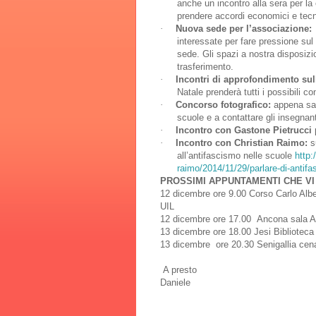
anche un incontro alla sera per l
prendere accordi economici e tecn
·
Nuova sede per l’associazione:
interessate per fare pressione sul
sede. Gli spazi a nostra disposizio
trasferimento.
·
Incontri di approfondimento sull
Natale prenderà tutti i possibili c
·
Concorso fotografico:
appena sar
scuole e a contattare gli insegnant
·
Incontro con Gastone Pietrucci
·
Incontro con Christian Raimo:
s
all’antifascismo nelle scuole
http:
raimo/2014/11/29/parlare-di-antif
PROSSIMI APPUNTAMENTI CHE V
12 dicembre ore 9.00 Corso Carlo Albe
UIL
12 dicembre ore 17.00 Ancona sala AN
13 dicembre ore 18.00 Jesi Biblioteca 
13 dicembre ore 20.30 Senigallia cena 
A presto
Daniele