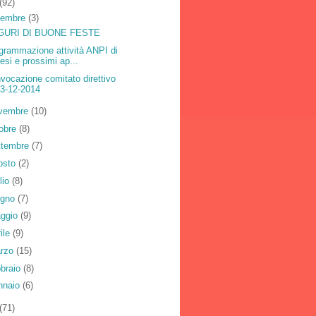
(92)
cembre
(3)
GURI DI BUONE FESTE
grammazione attività ANPI di
esi e prossimi ap...
vocazione comitato direttivo
3-12-2014
vembre
(10)
tobre
(8)
ttembre
(7)
osto
(2)
lio
(8)
ugno
(7)
ggio
(9)
rile
(9)
rzo
(15)
bbraio
(8)
nnaio
(6)
(71)