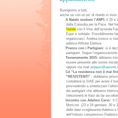
Buongiorno a tutti,
anche se con un po’ di ritardo vi invio 
·
A Natale sostieni l’ANPI:
il 20 e 
dalla Consulta per la Pace. Nel f
Natale
con il Vino dell’azienda Fai
Equo e solidale. Possibilmente fa
organizzarci. Andrea invece si stà 
editrice Affinità Elettive.
·
Pranzo con i Partigiani
: si è dec
partigiani. Segue l’organizzazione
·
Tesseramento 2015:
abbiamo inizi
essere presente alle nostre iniziat
oppure via mail
anpijesi@aesinet.i
·
Cd “La resistenza non è mai fini
“RESISTENTI”
; dobbiamo provved
contatterà la SIAE per avere il lo
provvedendo a sintetizzare l’ultim
dei partigiani che abbiamo intervi
selezionerà le frasi da far ascolta
·
Incontro con Adelmo Cervi:
Il C
Moriconi (23 e 24 gennaio; 30 e 
delle date sceglieranno Adelmo e
dell’Istituto comprensivo Federico